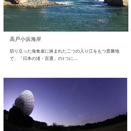
高戸小浜海岸
切り立った海食崖に挟まれた二つの入り江をもつ景勝地
で、「日本の渚・百選」の1つに…